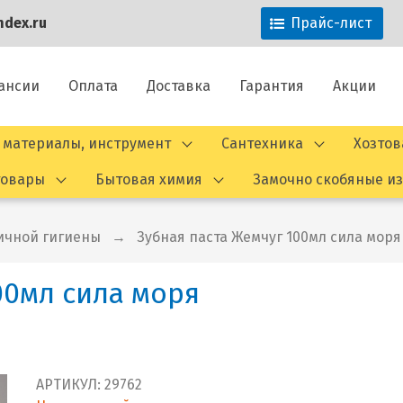
dex.ru
Прайс-лист
ансии
Оплата
Доставка
Гарантия
Акции
 материалы, инструмент
Сантехника
Хозто
товары
Бытовая химия
Замочно скобяные и
ичной гигиены
Зубная паста Жемчуг 100мл сила моря
00мл сила моря
АРТИКУЛ:
29762