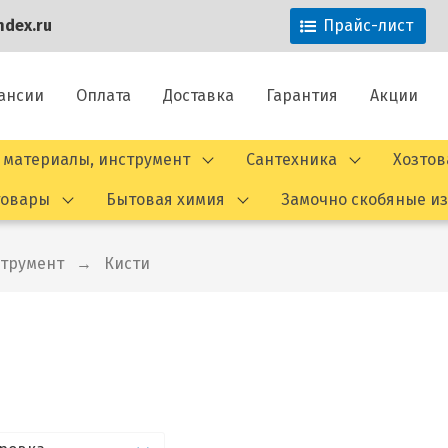
dex.ru
Прайс-лист
ансии
Оплата
Доставка
Гарантия
Акции
 материалы, инструмент
Сантехника
Хозто
товары
Бытовая химия
Замочно скобяные и
струмент
Кисти