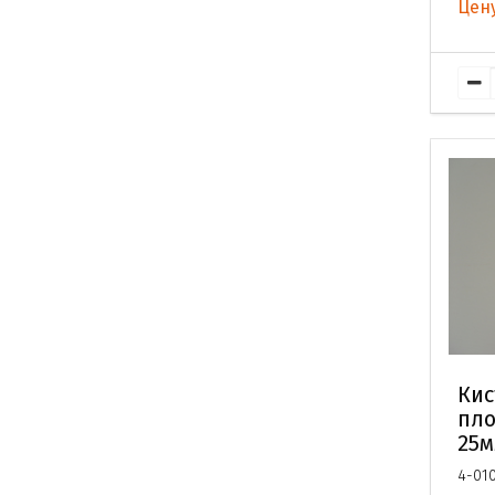
Цену
Кис
пло
25
4-01