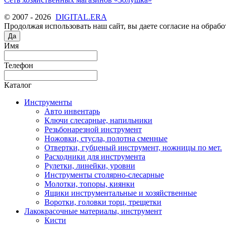
© 2007 - 2026
DIGITAL.ERA
Продолжая использовать наш сайт, вы даете согласие на обрабо
Да
Имя
Телефон
Каталог
Инструменты
Авто инвентарь
Ключи слесарные, напильники
Резьбонарезной инструмент
Ножовки, стусла, полотна сменные
Отвертки, губценый инструмент, ножницы по мет.
Расходники для инструмента
Рулетки, линейки, уровни
Инструменты столярно-слесарные
Молотки, топоры, киянки
Ящики инструментальные и хозяйственные
Воротки, головки торц, трещетки
Лакокрасочные материалы, инструмент
Кисти