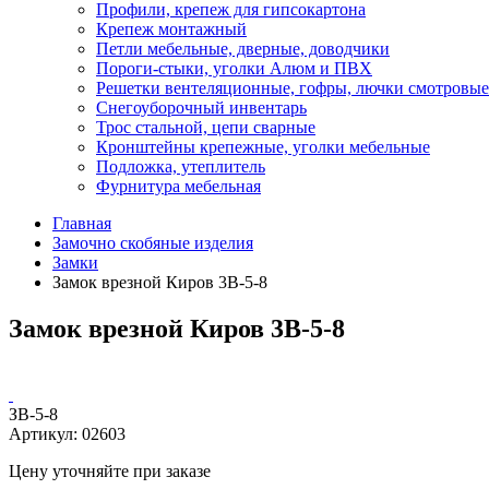
Профили, крепеж для гипсокартона
Крепеж монтажный
Петли мебельные, дверные, доводчики
Пороги-стыки, уголки Алюм и ПВХ
Решетки вентеляционные, гофры, лючки смотровые
Снегоуборочный инвентарь
Трос стальной, цепи сварные
Кронштейны крепежные, уголки мебельные
Подложка, утеплитель
Фурнитура мебельная
Главная
Замочно скобяные изделия
Замки
Замок врезной Киров 3В-5-8
Замок врезной Киров 3В-5-8
ЗВ-5-8
Артикул:
02603
Цену уточняйте при заказе