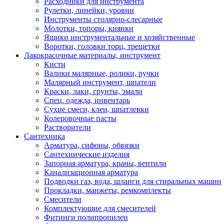
Расходники для инструмента
Рулетки, линейки, уровни
Инструменты столярно-слесарные
Молотки, топоры, киянки
Ящики инструментальные и хозяйственные
Воротки, головки торц, трещетки
Лакокрасочные материалы, инструмент
Кисти
Валики малярные, ролики, ручки
Малярный инструмент, шпатели
Краски, лаки, грунты, эмали
Спец. одежда, инвентарь
Сухие смеси, клеи, шпатлевки
Колеровочные пасты
Растворители
Сантехника
Арматура, сифоны, обвязки
Сантехнические изделия
Запорная арматура, краны, вентили
Канализационная арматура
Подводки газ, вода, шланги для стиральных машин
Прокладки, манжеты, ремкомплекты
Смесители
Комплектующие для смесителей
Фитинги полипропилен