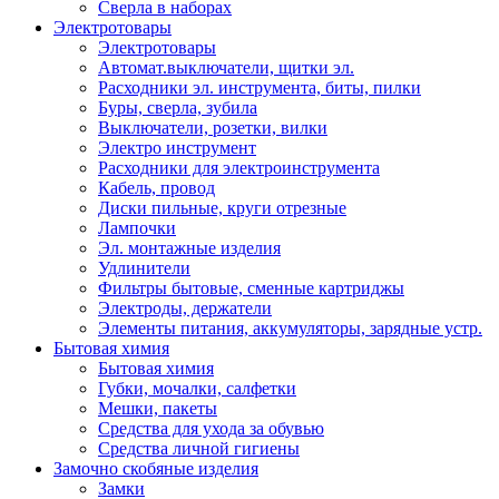
Сверла в наборах
Электротовары
Электротовары
Автомат.выключатели, щитки эл.
Расходники эл. инструмента, биты, пилки
Буры, сверла, зубила
Выключатели, розетки, вилки
Электро инструмент
Расходники для электроинструмента
Кабель, провод
Диски пильные, круги отрезные
Лампочки
Эл. монтажные изделия
Удлинители
Фильтры бытовые, сменные картриджы
Электроды, держатели
Элементы питания, аккумуляторы, зарядные устр.
Бытовая химия
Бытовая химия
Губки, мочалки, салфетки
Мешки, пакеты
Средства для ухода за обувью
Средства личной гигиены
Замочно скобяные изделия
Замки