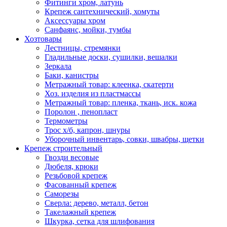
Фитинги хром, латунь
Крепеж сантехнический, хомуты
Аксессуары хром
Санфаянс, мойки, тумбы
Хозтовары
Лестницы, стремянки
Гладильные доски, сушилки, вешалки
Зеркала
Баки, канистры
Метражный товар: клеенка, скатерти
Хоз. изделия из пластмассы
Метражный товар: пленка, ткань, иск. кожа
Поролон , пенопласт
Термометры
Трос х/б, капрон, шнуры
Уборочный инвентарь, совки, швабры, щетки
Крепеж строительный
Гвозди весовые
Дюбеля, крюки
Резьбовой крепеж
Фасованный крепеж
Саморезы
Сверла: дерево, металл, бетон
Такелажный крепеж
Шкурка, сетка для шлифования