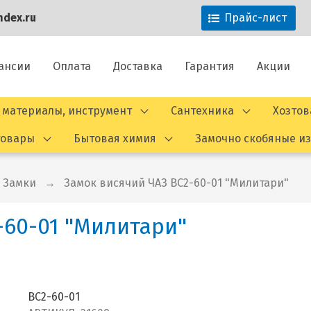
dex.ru
Прайс-лист
ансии
Оплата
Доставка
Гарантия
Акции
 материалы, инструмент
Сантехника
Хозто
товары
Бытовая химия
Замочно скобяные и
Замки
Замок висячий ЧАЗ ВС2-60-01 "Милитари"
-60-01 "Милитари"
ВС2-60-01