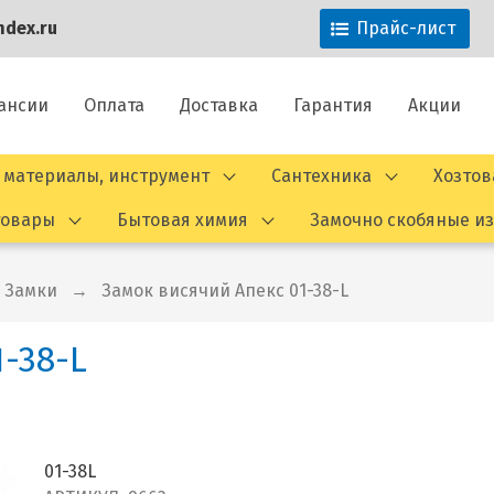
dex.ru
Прайс-лист
ансии
Оплата
Доставка
Гарантия
Акции
 материалы, инструмент
Сантехника
Хозто
товары
Бытовая химия
Замочно скобяные и
Замки
Замок висячий Апекс 01-38-L
-38-L
01-38L