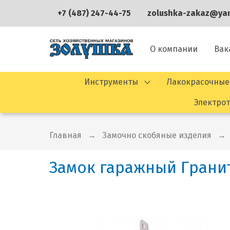
+7 (487) 247-44-75
zolushka-zakaz@yan
О компании
Вак
Инструменты
Лакокрасочные
Электро
Главная
Замочно скобяные изделия
Замок гаражный Гранит