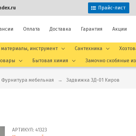
dex.ru
Прайс-лист
ансии
Оплата
Доставка
Гарантия
Акции
 материалы, инструмент
Сантехника
Хозто
товары
Бытовая химия
Замочно скобяные и
Фурнитура мебельная
Задвижка ЗД-01 Киров
АРТИКУЛ:
41323