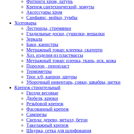
Фитинги хром, латунь
Крепеж сантехнический, хомуты
Аксессуары хром
Санфаянс, мойки, тумбы
Хозтовары
Лестницы, стремянки
Гладильные доски, сушилки, вешалки
Зеркала
Баки, канистры
Метражный товар: клеенка, скатерти
Хоз. изделия из пластмассы
Метражный товар: пленка, ткань, иск. кожа
Поролон , пенопласт
Термометры
Трос х/б, капрон, шнуры
Уборочный инвентарь, совки, швабры, щетки
Крепеж строительный
Гвозди весовые
Дюбеля, крюки
Резьбовой крепеж
Фасованный крепеж
Саморезы
Сверла: дерево, металл, бетон
Такелажный крепеж
Шкурка, сетка для шлифования