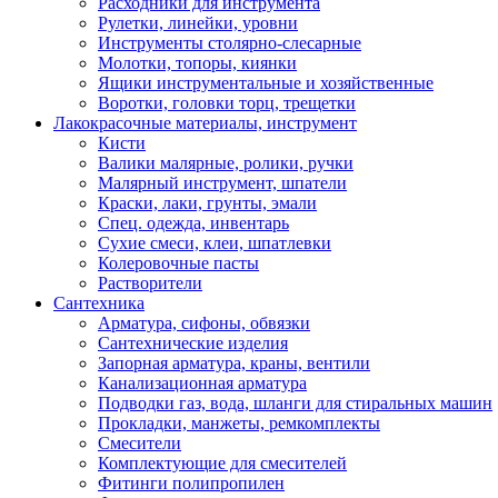
Расходники для инструмента
Рулетки, линейки, уровни
Инструменты столярно-слесарные
Молотки, топоры, киянки
Ящики инструментальные и хозяйственные
Воротки, головки торц, трещетки
Лакокрасочные материалы, инструмент
Кисти
Валики малярные, ролики, ручки
Малярный инструмент, шпатели
Краски, лаки, грунты, эмали
Спец. одежда, инвентарь
Сухие смеси, клеи, шпатлевки
Колеровочные пасты
Растворители
Сантехника
Арматура, сифоны, обвязки
Сантехнические изделия
Запорная арматура, краны, вентили
Канализационная арматура
Подводки газ, вода, шланги для стиральных машин
Прокладки, манжеты, ремкомплекты
Смесители
Комплектующие для смесителей
Фитинги полипропилен