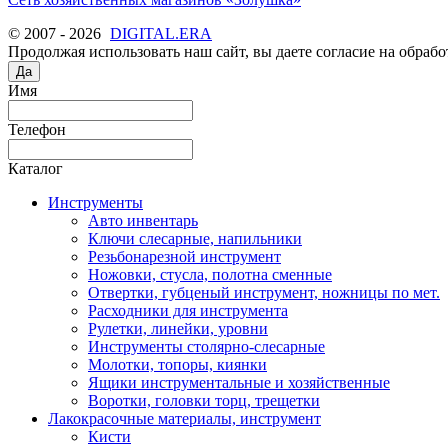
© 2007 - 2026
DIGITAL.ERA
Продолжая использовать наш сайт, вы даете согласие на обрабо
Да
Имя
Телефон
Каталог
Инструменты
Авто инвентарь
Ключи слесарные, напильники
Резьбонарезной инструмент
Ножовки, стусла, полотна сменные
Отвертки, губценый инструмент, ножницы по мет.
Расходники для инструмента
Рулетки, линейки, уровни
Инструменты столярно-слесарные
Молотки, топоры, киянки
Ящики инструментальные и хозяйственные
Воротки, головки торц, трещетки
Лакокрасочные материалы, инструмент
Кисти