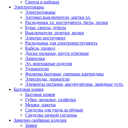
Сверла в наборах
Электротовары
Электротовары
Автомат.выключатели, щитки эл.
Расходники эл. инструмента, биты, пилки
Буры, сверла, зубила
Выключатели, розетки, вилки
Электро инструмент
Расходники для электроинструмента
Кабель, провод
Диски пильные, круги отрезные
Лампочки
Эл. монтажные изделия
Удлинители
Фильтры бытовые, сменные картриджы
Электроды, держатели
Элементы питания, аккумуляторы, зарядные устр.
Бытовая химия
Бытовая химия
Губки, мочалки, салфетки
Мешки, пакеты
Средства для ухода за обувью
Средства личной гигиены
Замочно скобяные изделия
Замки