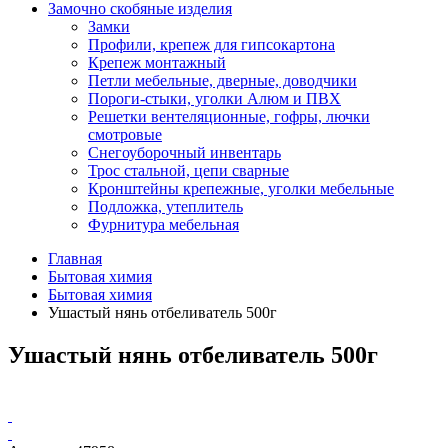
Замочно скобяные изделия
Замки
Профили, крепеж для гипсокартона
Крепеж монтажный
Петли мебельные, дверные, доводчики
Пороги-стыки, уголки Алюм и ПВХ
Решетки вентеляционные, гофры, лючки
смотровые
Снегоуборочный инвентарь
Трос стальной, цепи сварные
Кронштейны крепежные, уголки мебельные
Подложка, утеплитель
Фурнитура мебельная
Главная
Бытовая химия
Бытовая химия
Ушастый нянь отбеливатель 500г
Ушастый нянь отбеливатель 500г