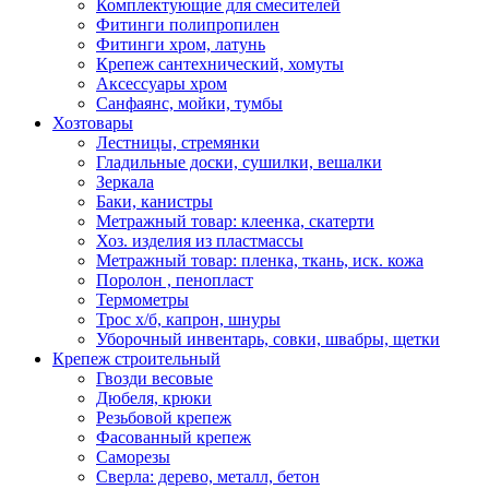
Комплектующие для смесителей
Фитинги полипропилен
Фитинги хром, латунь
Крепеж сантехнический, хомуты
Аксессуары хром
Санфаянс, мойки, тумбы
Хозтовары
Лестницы, стремянки
Гладильные доски, сушилки, вешалки
Зеркала
Баки, канистры
Метражный товар: клеенка, скатерти
Хоз. изделия из пластмассы
Метражный товар: пленка, ткань, иск. кожа
Поролон , пенопласт
Термометры
Трос х/б, капрон, шнуры
Уборочный инвентарь, совки, швабры, щетки
Крепеж строительный
Гвозди весовые
Дюбеля, крюки
Резьбовой крепеж
Фасованный крепеж
Саморезы
Сверла: дерево, металл, бетон