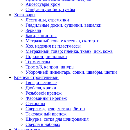
Аксессуары хром
Санфаянс, мойки, тумбы
Хозтовары
Лестницы, стремянки
Гладильные доски, сушилки, вешалки
Зеркала
Баки, канистры
Метражный товар: клеенка, скатерти
Хоз. изделия из пластмассы
Метражный товар: пленка, ткань, иск. кожа
Поролон , пенопласт
Термометры
Трос х/б, капрон, шнуры
Уборочный инвентарь, совки, швабры, щетки
Крепеж строительный
Гвозди весовые
Дюбеля, крюки
Резьбовой крепеж
Фасованный крепеж
Саморезы
Сверла: дерево, металл, бетон
Такелажный крепеж
Шкурка, сетка для шлифования
Сверла в наборах
Электротовары