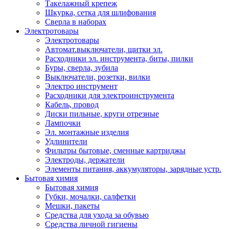
Такелажный крепеж
Шкурка, сетка для шлифования
Сверла в наборах
Электротовары
Электротовары
Автомат.выключатели, щитки эл.
Расходники эл. инструмента, биты, пилки
Буры, сверла, зубила
Выключатели, розетки, вилки
Электро инструмент
Расходники для электроинструмента
Кабель, провод
Диски пильные, круги отрезные
Лампочки
Эл. монтажные изделия
Удлинители
Фильтры бытовые, сменные картриджы
Электроды, держатели
Элементы питания, аккумуляторы, зарядные устр.
Бытовая химия
Бытовая химия
Губки, мочалки, салфетки
Мешки, пакеты
Средства для ухода за обувью
Средства личной гигиены