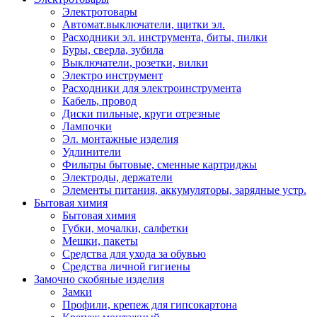
Электротовары
Автомат.выключатели, щитки эл.
Расходники эл. инструмента, биты, пилки
Буры, сверла, зубила
Выключатели, розетки, вилки
Электро инструмент
Расходники для электроинструмента
Кабель, провод
Диски пильные, круги отрезные
Лампочки
Эл. монтажные изделия
Удлинители
Фильтры бытовые, сменные картриджы
Электроды, держатели
Элементы питания, аккумуляторы, зарядные устр.
Бытовая химия
Бытовая химия
Губки, мочалки, салфетки
Мешки, пакеты
Средства для ухода за обувью
Средства личной гигиены
Замочно скобяные изделия
Замки
Профили, крепеж для гипсокартона