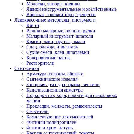
Молотки, топоры, киянки
Ящики инструментальные и хозяйственные
Воротки, головки торц, трещетки
Лакокрасочные материалы, инструмент
Кисти
Валики малярные, ролики, ручки
Малярный инструмент, шпатели
Краски, лаки, грунты, эмали
Спец. одежда, инвентарь
Сухие смеси, клеи, шпатлевки
Колеровочные пасты
Растворители
Сантехника
Арматура, сифоны, обвязки
Сантехнические изделия
Запорная арматура, краны, вентили
Канализационная арматура
Подводки газ, вода, шланги для стиральных
машин
Прокладки, манжеты, ремкомплекты
Смесители
Комплектующие для смесителей
Фитинги полипропилен
Фитинги хром, латунь
Крепеж сантехнический, хомуты