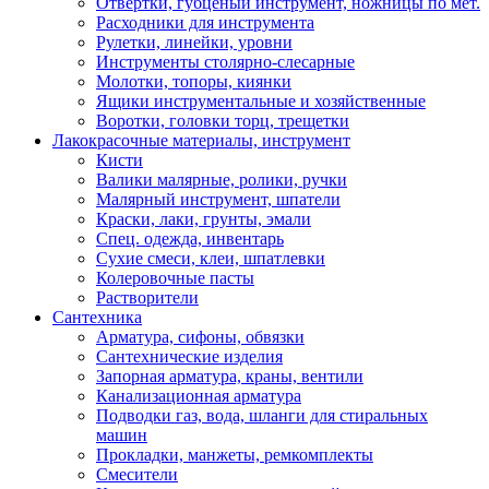
Отвертки, губценый инструмент, ножницы по мет.
Расходники для инструмента
Рулетки, линейки, уровни
Инструменты столярно-слесарные
Молотки, топоры, киянки
Ящики инструментальные и хозяйственные
Воротки, головки торц, трещетки
Лакокрасочные материалы, инструмент
Кисти
Валики малярные, ролики, ручки
Малярный инструмент, шпатели
Краски, лаки, грунты, эмали
Спец. одежда, инвентарь
Сухие смеси, клеи, шпатлевки
Колеровочные пасты
Растворители
Сантехника
Арматура, сифоны, обвязки
Сантехнические изделия
Запорная арматура, краны, вентили
Канализационная арматура
Подводки газ, вода, шланги для стиральных
машин
Прокладки, манжеты, ремкомплекты
Смесители