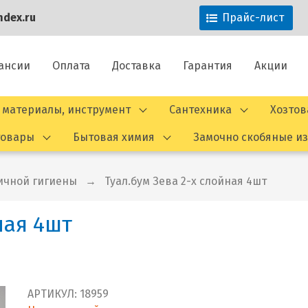
dex.ru
Прайс-лист
ансии
Оплата
Доставка
Гарантия
Акции
 материалы, инструмент
Сантехника
Хозто
товары
Бытовая химия
Замочно скобяные и
ичной гигиены
Туал.бум Зева 2-х слойная 4шт
ная 4шт
АРТИКУЛ:
18959