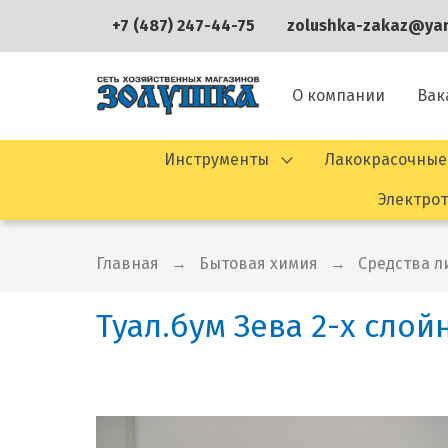
+7 (487) 247-44-75
zolushka-zakaz@yan
О компании
Вак
Инструменты
Лакокрасочные
Электро
Главная
Бытовая химия
Средства л
Туал.бум Зева 2-х слой