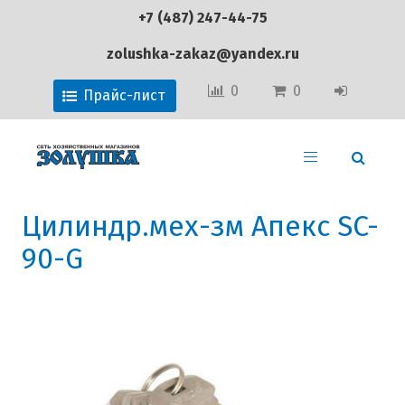
+7 (487) 247-44-75
zolushka-zakaz@yandex.ru
0
0
Прайс-лист
Цилиндр.мех-зм Апекс SC-
90-G