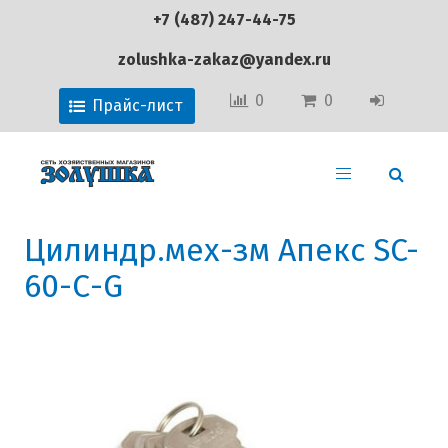
+7 (487) 247-44-75
zolushka-zakaz@yandex.ru
0
0
Прайс-лист
Цилиндр.мех-зм Апекс SC-
60-С-G