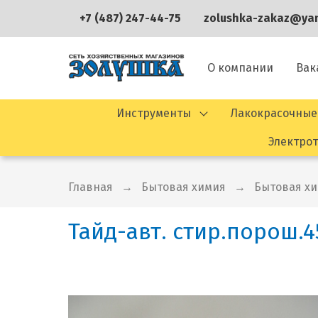
+7 (487) 247-44-75
zolushka-zakaz@yan
О компании
Вак
Инструменты
Лакокрасочные
Электро
Главная
Бытовая химия
Бытовая х
Тайд-авт. стир.порош.4