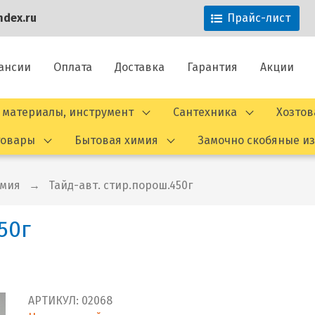
dex.ru
Прайс-лист
ансии
Оплата
Доставка
Гарантия
Акции
 материалы, инструмент
Сантехника
Хозто
товары
Бытовая химия
Замочно скобяные и
имия
Тайд-авт. стир.порош.450г
50г
АРТИКУЛ:
02068