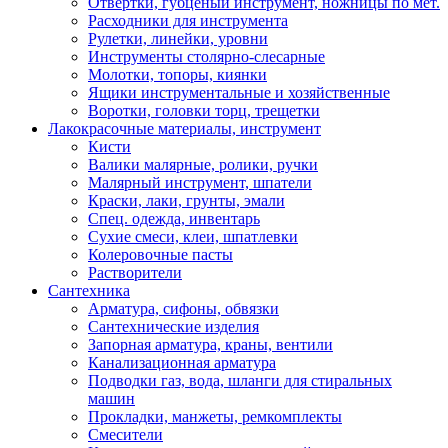
Отвертки, губценый инструмент, ножницы по мет.
Расходники для инструмента
Рулетки, линейки, уровни
Инструменты столярно-слесарные
Молотки, топоры, киянки
Ящики инструментальные и хозяйственные
Воротки, головки торц, трещетки
Лакокрасочные материалы, инструмент
Кисти
Валики малярные, ролики, ручки
Малярный инструмент, шпатели
Краски, лаки, грунты, эмали
Спец. одежда, инвентарь
Сухие смеси, клеи, шпатлевки
Колеровочные пасты
Растворители
Сантехника
Арматура, сифоны, обвязки
Сантехнические изделия
Запорная арматура, краны, вентили
Канализационная арматура
Подводки газ, вода, шланги для стиральных
машин
Прокладки, манжеты, ремкомплекты
Смесители