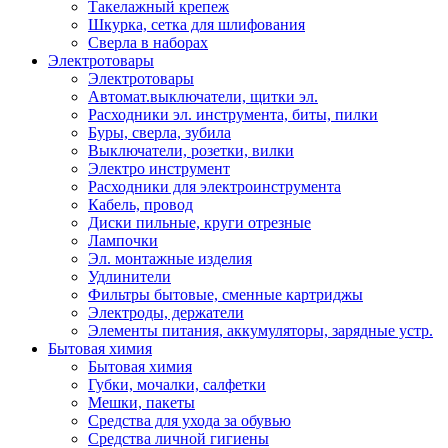
Такелажный крепеж
Шкурка, сетка для шлифования
Сверла в наборах
Электротовары
Электротовары
Автомат.выключатели, щитки эл.
Расходники эл. инструмента, биты, пилки
Буры, сверла, зубила
Выключатели, розетки, вилки
Электро инструмент
Расходники для электроинструмента
Кабель, провод
Диски пильные, круги отрезные
Лампочки
Эл. монтажные изделия
Удлинители
Фильтры бытовые, сменные картриджы
Электроды, держатели
Элементы питания, аккумуляторы, зарядные устр.
Бытовая химия
Бытовая химия
Губки, мочалки, салфетки
Мешки, пакеты
Средства для ухода за обувью
Средства личной гигиены