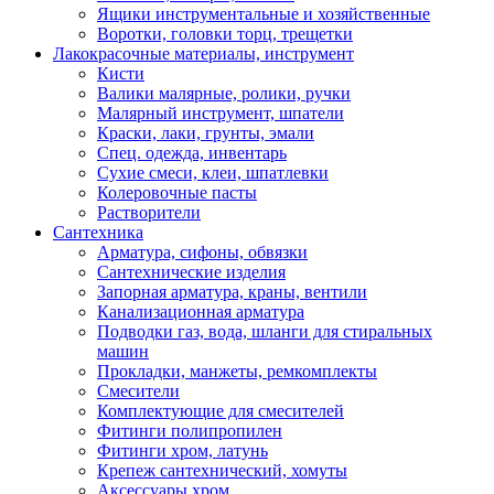
Ящики инструментальные и хозяйственные
Воротки, головки торц, трещетки
Лакокрасочные материалы, инструмент
Кисти
Валики малярные, ролики, ручки
Малярный инструмент, шпатели
Краски, лаки, грунты, эмали
Спец. одежда, инвентарь
Сухие смеси, клеи, шпатлевки
Колеровочные пасты
Растворители
Сантехника
Арматура, сифоны, обвязки
Сантехнические изделия
Запорная арматура, краны, вентили
Канализационная арматура
Подводки газ, вода, шланги для стиральных
машин
Прокладки, манжеты, ремкомплекты
Смесители
Комплектующие для смесителей
Фитинги полипропилен
Фитинги хром, латунь
Крепеж сантехнический, хомуты
Аксессуары хром