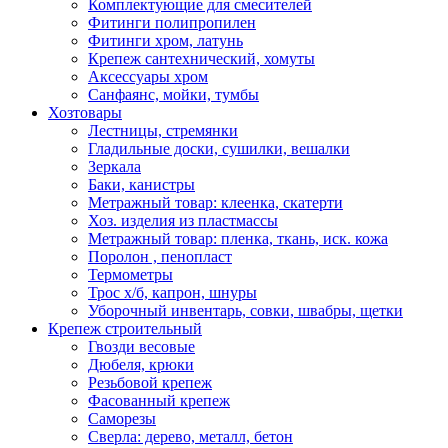
Комплектующие для смесителей
Фитинги полипропилен
Фитинги хром, латунь
Крепеж сантехнический, хомуты
Аксессуары хром
Санфаянс, мойки, тумбы
Хозтовары
Лестницы, стремянки
Гладильные доски, сушилки, вешалки
Зеркала
Баки, канистры
Метражный товар: клеенка, скатерти
Хоз. изделия из пластмассы
Метражный товар: пленка, ткань, иск. кожа
Поролон , пенопласт
Термометры
Трос х/б, капрон, шнуры
Уборочный инвентарь, совки, швабры, щетки
Крепеж строительный
Гвозди весовые
Дюбеля, крюки
Резьбовой крепеж
Фасованный крепеж
Саморезы
Сверла: дерево, металл, бетон