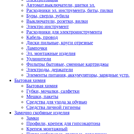
Автомат.выключатели, щитки эл.
Расходники эл. инструмента, биты, пилки
Буры, сверла, зубила
Выключатели, розетки, вилки
Электро инструмент
Расходники для электроинструмента
Кабель, провод
Диски пильные, круги отрезные
Лампочки
Эл. монтажные изделия
Удлинители
Фильтры бытовые, сменные картриджы
Электроды, держатели
Элементы питания, аккумуляторы, зарядные устр.
Бытовая химия
Бытовая химия
Губки, мочалки, салфетки
Мешки, пакеты
Средства для ухода за обувью
Средства личной гигиены
Замочно скобяные изделия
Замки
Профили, крепеж для гипсокартона
Крепеж монтажный