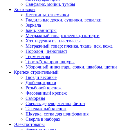
Санфаянс, мойки, тумбы
Хозтовары
Лестницы, стремянки
Гладильные доски, сушилки, вешалки
Зеркала
Баки, канистры
Метражный товар: клеенка, скатерти
Хоз. изделия из пластмассы
Метражный товар: пленка, ткань, иск. кожа
Поролон , пенопласт
Термометры
Трос х/б, капрон, шнуры
Уборочный инвентарь, совки, швабры, щетки
Крепеж строительный
Гвозди весовые
Дюбеля, крюки
Резьбовой крепеж
Фасованный крепеж
Саморезы
Сверла: дерево, металл, бетон
Такелажный крепеж
Шкурка, сетка для шлифования
Сверла в наборах
Электротовары
Электротовары