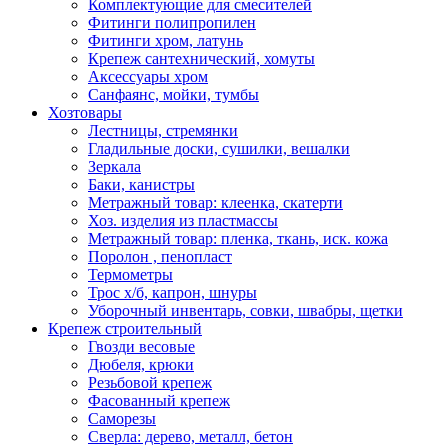
Комплектующие для смесителей
Фитинги полипропилен
Фитинги хром, латунь
Крепеж сантехнический, хомуты
Аксессуары хром
Санфаянс, мойки, тумбы
Хозтовары
Лестницы, стремянки
Гладильные доски, сушилки, вешалки
Зеркала
Баки, канистры
Метражный товар: клеенка, скатерти
Хоз. изделия из пластмассы
Метражный товар: пленка, ткань, иск. кожа
Поролон , пенопласт
Термометры
Трос х/б, капрон, шнуры
Уборочный инвентарь, совки, швабры, щетки
Крепеж строительный
Гвозди весовые
Дюбеля, крюки
Резьбовой крепеж
Фасованный крепеж
Саморезы
Сверла: дерево, металл, бетон