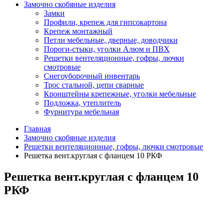
Замочно скобяные изделия
Замки
Профили, крепеж для гипсокартона
Крепеж монтажный
Петли мебельные, дверные, доводчики
Пороги-стыки, уголки Алюм и ПВХ
Решетки вентеляционные, гофры, лючки
смотровые
Снегоуборочный инвентарь
Трос стальной, цепи сварные
Кронштейны крепежные, уголки мебельные
Подложка, утеплитель
Фурнитура мебельная
Главная
Замочно скобяные изделия
Решетки вентеляционные, гофры, лючки смотровые
Решетка вент.круглая с фланцем 10 РКФ
Решетка вент.круглая с фланцем 10
РКФ