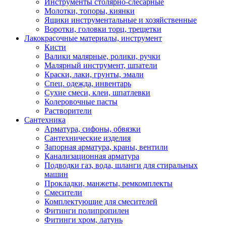
Инструменты столярно-слесарные
Молотки, топоры, киянки
Ящики инструментальные и хозяйственные
Воротки, головки торц, трещетки
Лакокрасочные материалы, инструмент
Кисти
Валики малярные, ролики, ручки
Малярный инструмент, шпатели
Краски, лаки, грунты, эмали
Спец. одежда, инвентарь
Сухие смеси, клеи, шпатлевки
Колеровочные пасты
Растворители
Сантехника
Арматура, сифоны, обвязки
Сантехнические изделия
Запорная арматура, краны, вентили
Канализационная арматура
Подводки газ, вода, шланги для стиральных
машин
Прокладки, манжеты, ремкомплекты
Смесители
Комплектующие для смесителей
Фитинги полипропилен
Фитинги хром, латунь