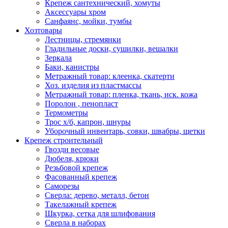
Крепеж сантехнический, хомуты
Аксессуары хром
Санфаянс, мойки, тумбы
Хозтовары
Лестницы, стремянки
Гладильные доски, сушилки, вешалки
Зеркала
Баки, канистры
Метражный товар: клеенка, скатерти
Хоз. изделия из пластмассы
Метражный товар: пленка, ткань, иск. кожа
Поролон , пенопласт
Термометры
Трос х/б, капрон, шнуры
Уборочный инвентарь, совки, швабры, щетки
Крепеж строительный
Гвозди весовые
Дюбеля, крюки
Резьбовой крепеж
Фасованный крепеж
Саморезы
Сверла: дерево, металл, бетон
Такелажный крепеж
Шкурка, сетка для шлифования
Сверла в наборах