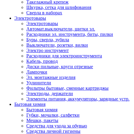
Такелажный крепеж
Шкурка, сетка для шлифования
Сверла в наборах
Электротовары
Электротовары
Автомат.выключатели, щитки эл.
Расходники эл. инструмента, биты, пилки
Буры, сверла, зубила
Выключатели, розетки, вилки
Электро инструмент
Расходники для электроинструмента
Кабель, провод
Диски пильные, круги отрезные
Лампочки
Эл. монтажные изделия
Удлинители
Фильтры бытовые, сменные картриджы
Электроды, держатели
Элементы питания, аккумуляторы, зарядные устр.
Бытовая химия
Бытовая химия
Губки, мочалки, салфетки
Мешки, пакеты
Средства для ухода за обувью
Средства личной гигиены