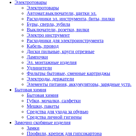
Электротовары
Электротовары
Автомат.выключатели, щитки эл.
Расходники эл. инструмента, биты, пилки
Буры, сверла, зубила
Выключатели, розетки, вилки
Электро инструмент
Расходники для электроинструмента
Кабель, провод
Диски пильные, круги отрезные
Лампочки
Эл. монтажные изделия
Удлинители
Фильтры бытовые, сменные картриджы
Электроды, держатели
Элементы питания, аккумуляторы, зарядные устр.
Бытовая химия
Бытовая химия
Губки, мочалки, салфетки
Мешки, пакеты
Средства для ухода за обувью
Средства личной гигиены
Замочно скобяные изделия
Замки
Профили, крепеж для гипсокартона