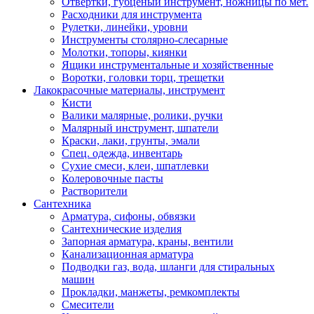
Отвертки, губценый инструмент, ножницы по мет.
Расходники для инструмента
Рулетки, линейки, уровни
Инструменты столярно-слесарные
Молотки, топоры, киянки
Ящики инструментальные и хозяйственные
Воротки, головки торц, трещетки
Лакокрасочные материалы, инструмент
Кисти
Валики малярные, ролики, ручки
Малярный инструмент, шпатели
Краски, лаки, грунты, эмали
Спец. одежда, инвентарь
Сухие смеси, клеи, шпатлевки
Колеровочные пасты
Растворители
Сантехника
Арматура, сифоны, обвязки
Сантехнические изделия
Запорная арматура, краны, вентили
Канализационная арматура
Подводки газ, вода, шланги для стиральных
машин
Прокладки, манжеты, ремкомплекты
Смесители