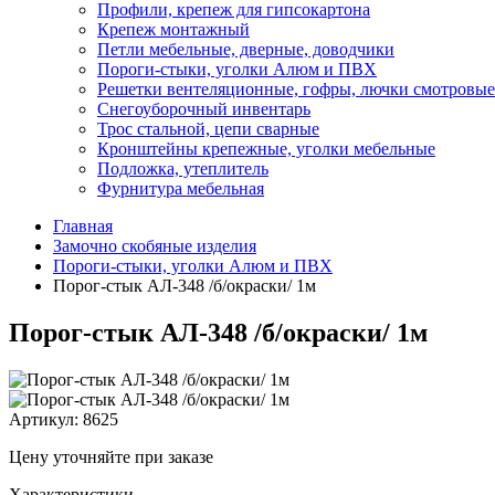
Профили, крепеж для гипсокартона
Крепеж монтажный
Петли мебельные, дверные, доводчики
Пороги-стыки, уголки Алюм и ПВХ
Решетки вентеляционные, гофры, лючки смотровые
Снегоуборочный инвентарь
Трос стальной, цепи сварные
Кронштейны крепежные, уголки мебельные
Подложка, утеплитель
Фурнитура мебельная
Главная
Замочно скобяные изделия
Пороги-стыки, уголки Алюм и ПВХ
Порог-стык АЛ-348 /б/окраски/ 1м
Порог-стык АЛ-348 /б/окраски/ 1м
Артикул:
8625
Цену уточняйте при заказе
Характеристики