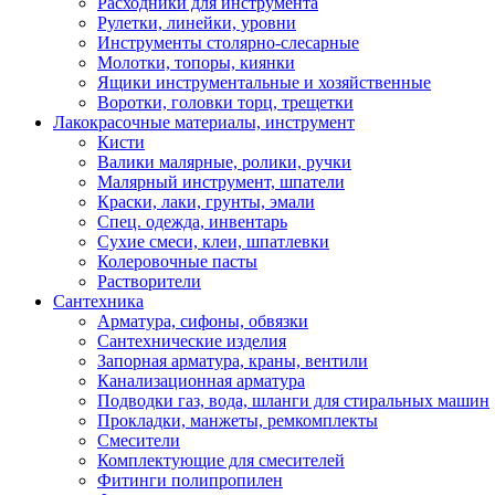
Расходники для инструмента
Рулетки, линейки, уровни
Инструменты столярно-слесарные
Молотки, топоры, киянки
Ящики инструментальные и хозяйственные
Воротки, головки торц, трещетки
Лакокрасочные материалы, инструмент
Кисти
Валики малярные, ролики, ручки
Малярный инструмент, шпатели
Краски, лаки, грунты, эмали
Спец. одежда, инвентарь
Сухие смеси, клеи, шпатлевки
Колеровочные пасты
Растворители
Сантехника
Арматура, сифоны, обвязки
Сантехнические изделия
Запорная арматура, краны, вентили
Канализационная арматура
Подводки газ, вода, шланги для стиральных машин
Прокладки, манжеты, ремкомплекты
Смесители
Комплектующие для смесителей
Фитинги полипропилен