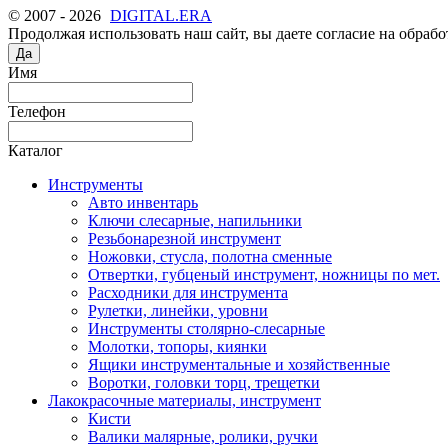
© 2007 - 2026
DIGITAL.ERA
Продолжая использовать наш сайт, вы даете согласие на обрабо
Да
Имя
Телефон
Каталог
Инструменты
Авто инвентарь
Ключи слесарные, напильники
Резьбонарезной инструмент
Ножовки, стусла, полотна сменные
Отвертки, губценый инструмент, ножницы по мет.
Расходники для инструмента
Рулетки, линейки, уровни
Инструменты столярно-слесарные
Молотки, топоры, киянки
Ящики инструментальные и хозяйственные
Воротки, головки торц, трещетки
Лакокрасочные материалы, инструмент
Кисти
Валики малярные, ролики, ручки