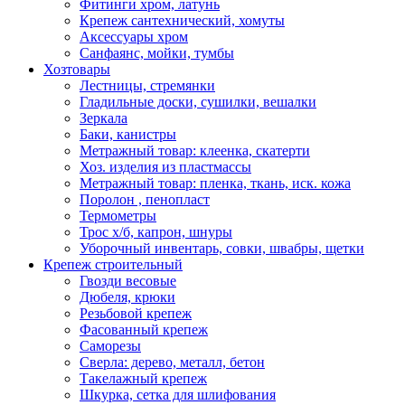
Фитинги хром, латунь
Крепеж сантехнический, хомуты
Аксессуары хром
Санфаянс, мойки, тумбы
Хозтовары
Лестницы, стремянки
Гладильные доски, сушилки, вешалки
Зеркала
Баки, канистры
Метражный товар: клеенка, скатерти
Хоз. изделия из пластмассы
Метражный товар: пленка, ткань, иск. кожа
Поролон , пенопласт
Термометры
Трос х/б, капрон, шнуры
Уборочный инвентарь, совки, швабры, щетки
Крепеж строительный
Гвозди весовые
Дюбеля, крюки
Резьбовой крепеж
Фасованный крепеж
Саморезы
Сверла: дерево, металл, бетон
Такелажный крепеж
Шкурка, сетка для шлифования