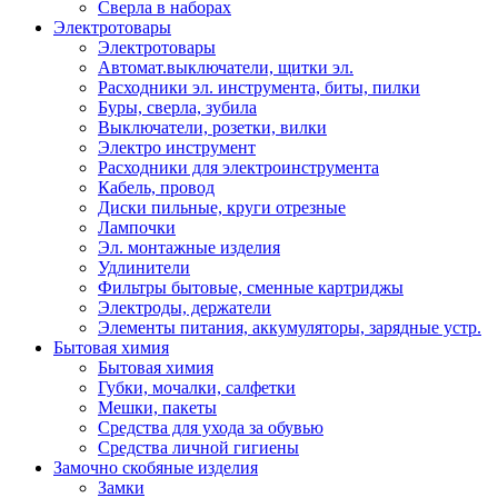
Сверла в наборах
Электротовары
Электротовары
Автомат.выключатели, щитки эл.
Расходники эл. инструмента, биты, пилки
Буры, сверла, зубила
Выключатели, розетки, вилки
Электро инструмент
Расходники для электроинструмента
Кабель, провод
Диски пильные, круги отрезные
Лампочки
Эл. монтажные изделия
Удлинители
Фильтры бытовые, сменные картриджы
Электроды, держатели
Элементы питания, аккумуляторы, зарядные устр.
Бытовая химия
Бытовая химия
Губки, мочалки, салфетки
Мешки, пакеты
Средства для ухода за обувью
Средства личной гигиены
Замочно скобяные изделия
Замки