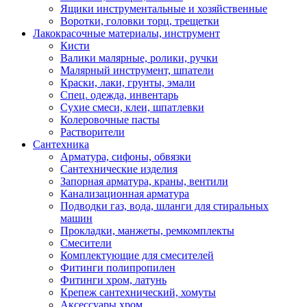
Ящики инструментальные и хозяйственные
Воротки, головки торц, трещетки
Лакокрасочные материалы, инструмент
Кисти
Валики малярные, ролики, ручки
Малярный инструмент, шпатели
Краски, лаки, грунты, эмали
Спец. одежда, инвентарь
Сухие смеси, клеи, шпатлевки
Колеровочные пасты
Растворители
Сантехника
Арматура, сифоны, обвязки
Сантехнические изделия
Запорная арматура, краны, вентили
Канализационная арматура
Подводки газ, вода, шланги для стиральных
машин
Прокладки, манжеты, ремкомплекты
Смесители
Комплектующие для смесителей
Фитинги полипропилен
Фитинги хром, латунь
Крепеж сантехнический, хомуты
Аксессуары хром