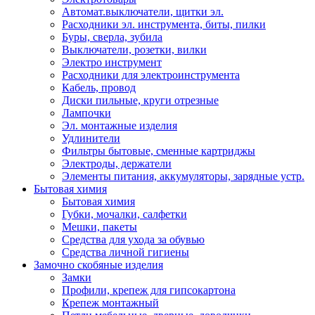
Автомат.выключатели, щитки эл.
Расходники эл. инструмента, биты, пилки
Буры, сверла, зубила
Выключатели, розетки, вилки
Электро инструмент
Расходники для электроинструмента
Кабель, провод
Диски пильные, круги отрезные
Лампочки
Эл. монтажные изделия
Удлинители
Фильтры бытовые, сменные картриджы
Электроды, держатели
Элементы питания, аккумуляторы, зарядные устр.
Бытовая химия
Бытовая химия
Губки, мочалки, салфетки
Мешки, пакеты
Средства для ухода за обувью
Средства личной гигиены
Замочно скобяные изделия
Замки
Профили, крепеж для гипсокартона
Крепеж монтажный