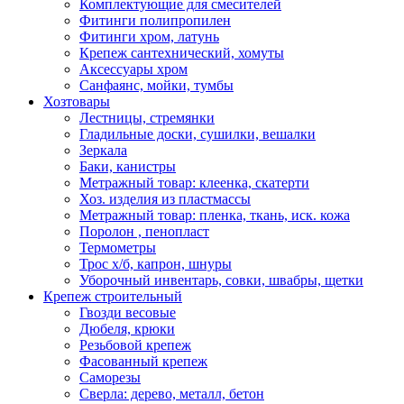
Комплектующие для смесителей
Фитинги полипропилен
Фитинги хром, латунь
Крепеж сантехнический, хомуты
Аксессуары хром
Санфаянс, мойки, тумбы
Хозтовары
Лестницы, стремянки
Гладильные доски, сушилки, вешалки
Зеркала
Баки, канистры
Метражный товар: клеенка, скатерти
Хоз. изделия из пластмассы
Метражный товар: пленка, ткань, иск. кожа
Поролон , пенопласт
Термометры
Трос х/б, капрон, шнуры
Уборочный инвентарь, совки, швабры, щетки
Крепеж строительный
Гвозди весовые
Дюбеля, крюки
Резьбовой крепеж
Фасованный крепеж
Саморезы
Сверла: дерево, металл, бетон