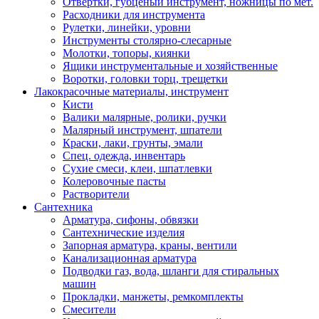
Отвертки, губценый инструмент, ножницы по мет.
Расходники для инструмента
Рулетки, линейки, уровни
Инструменты столярно-слесарные
Молотки, топоры, киянки
Ящики инструментальные и хозяйственные
Воротки, головки торц, трещетки
Лакокрасочные материалы, инструмент
Кисти
Валики малярные, ролики, ручки
Малярный инструмент, шпатели
Краски, лаки, грунты, эмали
Спец. одежда, инвентарь
Сухие смеси, клеи, шпатлевки
Колеровочные пасты
Растворители
Сантехника
Арматура, сифоны, обвязки
Сантехнические изделия
Запорная арматура, краны, вентили
Канализационная арматура
Подводки газ, вода, шланги для стиральных
машин
Прокладки, манжеты, ремкомплекты
Смесители