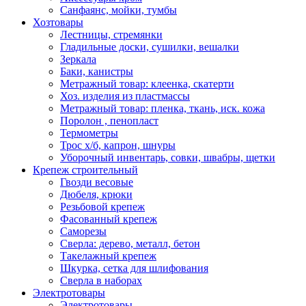
Санфаянс, мойки, тумбы
Хозтовары
Лестницы, стремянки
Гладильные доски, сушилки, вешалки
Зеркала
Баки, канистры
Метражный товар: клеенка, скатерти
Хоз. изделия из пластмассы
Метражный товар: пленка, ткань, иск. кожа
Поролон , пенопласт
Термометры
Трос х/б, капрон, шнуры
Уборочный инвентарь, совки, швабры, щетки
Крепеж строительный
Гвозди весовые
Дюбеля, крюки
Резьбовой крепеж
Фасованный крепеж
Саморезы
Сверла: дерево, металл, бетон
Такелажный крепеж
Шкурка, сетка для шлифования
Сверла в наборах
Электротовары
Электротовары