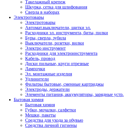
Такелажный крепеж
Шкурка, сетка для шлифования
Сверла в наборах
Электротовары
Электротовары
Автомат.выключатели, щитки эл.
Расходники эл. инструмента, биты, пилки
Буры, сверла, зубила
Выключатели, розетки, вилки
Электро инструмент
Расходники для электроинструмента
Кабель, провод
Диски пильные, круги отрезные
Лампочки
Эл. монтажные изделия
Удлинители
Фильтры бытовые, сменные картриджы
Электроды, держатели
Элементы питания, аккумуляторы, зарядные устр.
Бытовая химия
Бытовая химия
Губки, мочалки, салфетки
Мешки, пакеты
Средства для ухода за обувью
Средства личной гигиены