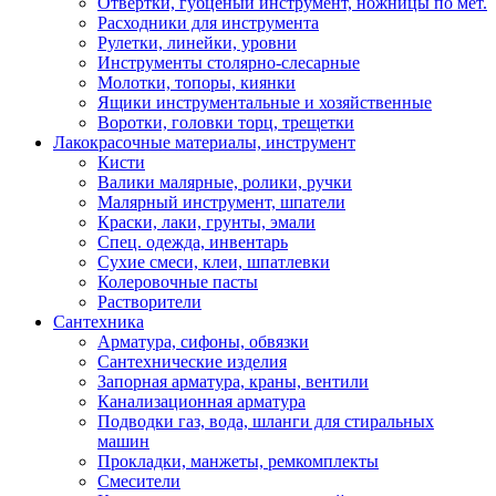
Отвертки, губценый инструмент, ножницы по мет.
Расходники для инструмента
Рулетки, линейки, уровни
Инструменты столярно-слесарные
Молотки, топоры, киянки
Ящики инструментальные и хозяйственные
Воротки, головки торц, трещетки
Лакокрасочные материалы, инструмент
Кисти
Валики малярные, ролики, ручки
Малярный инструмент, шпатели
Краски, лаки, грунты, эмали
Спец. одежда, инвентарь
Сухие смеси, клеи, шпатлевки
Колеровочные пасты
Растворители
Сантехника
Арматура, сифоны, обвязки
Сантехнические изделия
Запорная арматура, краны, вентили
Канализационная арматура
Подводки газ, вода, шланги для стиральных
машин
Прокладки, манжеты, ремкомплекты
Смесители