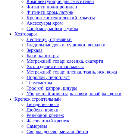
Комплектующие для смесителей
Фитинги полипропилен
Фитинги хром, латунь
Крепеж сантехнический, хомуты
Аксессуары хром
Санфаянс, мойки, тумбы
Хозтовары
Лестницы, стремянки
Гладильные доски, сушилки, вешалки
Зеркала
Баки, канистры
Метражный товар: клеенка, скатерти
Хоз. изделия из пластмассы
Метражный товар: пленка, ткань, иск. кожа
Поролон , пенопласт
Термометры
Трос х/б, капрон, шнуры
Уборочный инвентарь, совки, швабры, щетки
Крепеж строительный
Гвозди весовые
Дюбеля, крюки
Резьбовой крепеж
Фасованный крепеж
Саморезы
Сверла: дерево, металл, бетон