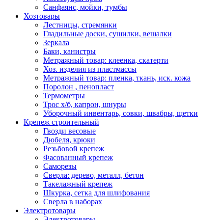
Санфаянс, мойки, тумбы
Хозтовары
Лестницы, стремянки
Гладильные доски, сушилки, вешалки
Зеркала
Баки, канистры
Метражный товар: клеенка, скатерти
Хоз. изделия из пластмассы
Метражный товар: пленка, ткань, иск. кожа
Поролон , пенопласт
Термометры
Трос х/б, капрон, шнуры
Уборочный инвентарь, совки, швабры, щетки
Крепеж строительный
Гвозди весовые
Дюбеля, крюки
Резьбовой крепеж
Фасованный крепеж
Саморезы
Сверла: дерево, металл, бетон
Такелажный крепеж
Шкурка, сетка для шлифования
Сверла в наборах
Электротовары
Электротовары