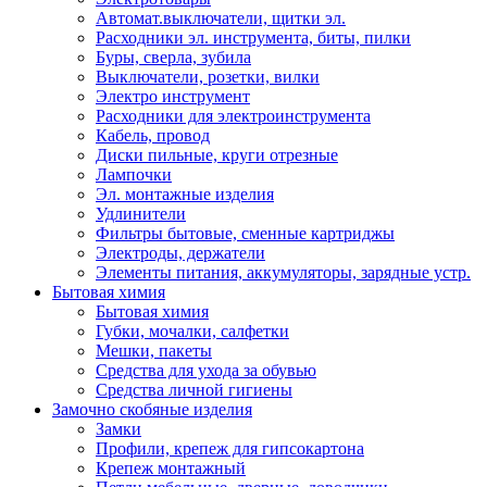
Автомат.выключатели, щитки эл.
Расходники эл. инструмента, биты, пилки
Буры, сверла, зубила
Выключатели, розетки, вилки
Электро инструмент
Расходники для электроинструмента
Кабель, провод
Диски пильные, круги отрезные
Лампочки
Эл. монтажные изделия
Удлинители
Фильтры бытовые, сменные картриджы
Электроды, держатели
Элементы питания, аккумуляторы, зарядные устр.
Бытовая химия
Бытовая химия
Губки, мочалки, салфетки
Мешки, пакеты
Средства для ухода за обувью
Средства личной гигиены
Замочно скобяные изделия
Замки
Профили, крепеж для гипсокартона
Крепеж монтажный