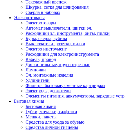
Такелажный крепеж
Шкурка, сетка для шлифования
Сверла в наборах
Электротовары
Электротовары
Автомат.выключатели, щитки эл.
Расходники эл. инструмента, биты, пилки
Буры, сверла, зубила
Выключатели, розетки, вилки
Электро инструмент
Расходники для электроинструмента
Кабель, провод
Диски пильные, круги отрезные
Лампочки
Эл. монтажные изделия
Удлинители
Фильтры бытовые, сменные картриджы
Электроды, держатели
Элементы питания, аккумуляторы, зарядные устр.
Бытовая химия
Бытовая химия
Губки, мочалки, салфетки
Мешки, пакеты
Средства для ухода за обувью
Средства личной гигиены