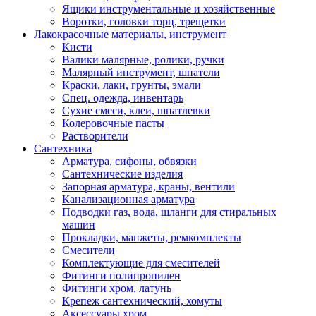
Ящики инструментальные и хозяйственные
Воротки, головки торц, трещетки
Лакокрасочные материалы, инструмент
Кисти
Валики малярные, ролики, ручки
Малярный инструмент, шпатели
Краски, лаки, грунты, эмали
Спец. одежда, инвентарь
Сухие смеси, клеи, шпатлевки
Колеровочные пасты
Растворители
Сантехника
Арматура, сифоны, обвязки
Сантехнические изделия
Запорная арматура, краны, вентили
Канализационная арматура
Подводки газ, вода, шланги для стиральных
машин
Прокладки, манжеты, ремкомплекты
Смесители
Комплектующие для смесителей
Фитинги полипропилен
Фитинги хром, латунь
Крепеж сантехнический, хомуты
Аксессуары хром