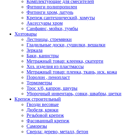
Комплектующие для смесителей
Фитинги полипропилен
Фитинги хром, латунь
Крепеж сантехнический, хомуты
Аксессуары хром
Санфаянс, мойки, тумбы
Хозтовары
Лестницы, стремянки
Гладильные доски, сушилки, вешалки
Зеркала
Баки, канистры
Метражный товар: клеенка, скатерти
Хоз. изделия из пластмассы
Метражный товар: пленка, ткань, иск. кожа
Поролон , пенопласт
Термометры
Трос х/б, капрон, шнуры
Уборочный инвентарь, совки, швабры, щетки
Крепеж строительный
Гвозди весовые
Дюбеля, крюки
Резьбовой крепеж
Фасованный крепеж
Саморезы
Сверла: дерево, металл, бетон