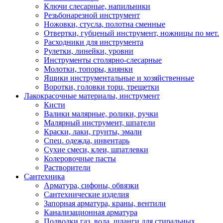
Ключи слесарные, напильники
Резьбонарезной инструмент
Ножовки, стусла, полотна сменные
Отвертки, губценый инструмент, ножницы по мет.
Расходники для инструмента
Рулетки, линейки, уровни
Инструменты столярно-слесарные
Молотки, топоры, киянки
Ящики инструментальные и хозяйственные
Воротки, головки торц, трещетки
Лакокрасочные материалы, инструмент
Кисти
Валики малярные, ролики, ручки
Малярный инструмент, шпатели
Краски, лаки, грунты, эмали
Спец. одежда, инвентарь
Сухие смеси, клеи, шпатлевки
Колеровочные пасты
Растворители
Сантехника
Арматура, сифоны, обвязки
Сантехнические изделия
Запорная арматура, краны, вентили
Канализационная арматура
Подводки газ, вода, шланги для стиральных