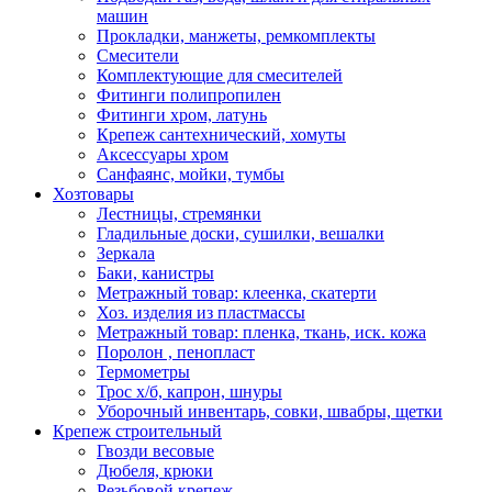
машин
Прокладки, манжеты, ремкомплекты
Смесители
Комплектующие для смесителей
Фитинги полипропилен
Фитинги хром, латунь
Крепеж сантехнический, хомуты
Аксессуары хром
Санфаянс, мойки, тумбы
Хозтовары
Лестницы, стремянки
Гладильные доски, сушилки, вешалки
Зеркала
Баки, канистры
Метражный товар: клеенка, скатерти
Хоз. изделия из пластмассы
Метражный товар: пленка, ткань, иск. кожа
Поролон , пенопласт
Термометры
Трос х/б, капрон, шнуры
Уборочный инвентарь, совки, швабры, щетки
Крепеж строительный
Гвозди весовые
Дюбеля, крюки
Резьбовой крепеж