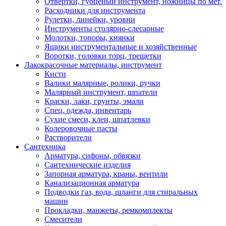
Отвертки, губценый инструмент, ножницы по мет.
Расходники для инструмента
Рулетки, линейки, уровни
Инструменты столярно-слесарные
Молотки, топоры, киянки
Ящики инструментальные и хозяйственные
Воротки, головки торц, трещетки
Лакокрасочные материалы, инструмент
Кисти
Валики малярные, ролики, ручки
Малярный инструмент, шпатели
Краски, лаки, грунты, эмали
Спец. одежда, инвентарь
Сухие смеси, клеи, шпатлевки
Колеровочные пасты
Растворители
Сантехника
Арматура, сифоны, обвязки
Сантехнические изделия
Запорная арматура, краны, вентили
Канализационная арматура
Подводки газ, вода, шланги для стиральных
машин
Прокладки, манжеты, ремкомплекты
Смесители