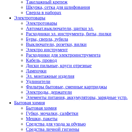
Такелажный крепеж
Шкурка, сетка для шлифования
Сверла в наборах
Электротовары
Электротовары
Автомат.выключатели, щитки эл.
Расходники эл. инструмента, биты, пилки
Буры, сверла, зубила
Выключатели, розетки, вилки
Электро инструмент
Расходники для электроинструмента
Кабель, провод
Диски пильные, круги отрезные
Лампочки
Эл. монтажные изделия
Удлинители
Фильтры бытовые, сменные картриджы
Электроды, держатели
Элементы питания, аккумуляторы, зарядные устр.
Бытовая химия
Бытовая химия
Губки, мочалки, салфетки
Мешки, пакеты
Средства для ухода за обувью
Средства личной гигиены