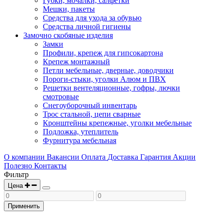
Губки, мочалки, салфетки
Мешки, пакеты
Средства для ухода за обувью
Средства личной гигиены
Замочно скобяные изделия
Замки
Профили, крепеж для гипсокартона
Крепеж монтажный
Петли мебельные, дверные, доводчики
Пороги-стыки, уголки Алюм и ПВХ
Решетки вентеляционные, гофры, лючки
смотровые
Снегоуборочный инвентарь
Трос стальной, цепи сварные
Кронштейны крепежные, уголки мебельные
Подложка, утеплитель
Фурнитура мебельная
О компании
Вакансии
Оплата
Доставка
Гарантия
Акции
Полезно
Контакты
Фильтр
Цена
Применить