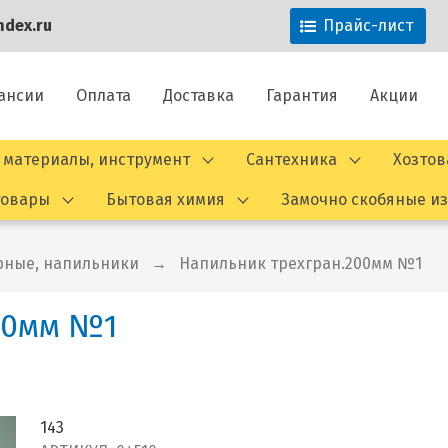
dex.ru
Прайс-лист
ансии
Оплата
Доставка
Гарантия
Акции
 материалы, инструмент
Сантехника
Хозто
товары
Бытовая химия
Замочно скобяные и
рные, напильники
Напильник трехгран.200мм №1
00мм №1
143