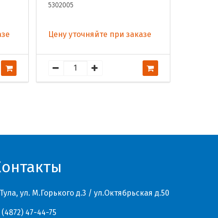
5302005
275
азе
Цену уточняйте при заказе
Цену у
Контакты
 Тула, ул. М.Горького д.3 / ул.Октябрьская д.50
 (4872) 47-44-75