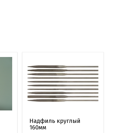
Надфиль круглый
Напи
160мм
трехг