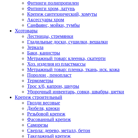
Фитинги полипропилен
Фитинги хром, латунь
Крепеж сантехнический, хомуты
Аксессуары хром
Санфаянс, мойки, тумбы
Хозтовары
Лестницы, стремянки
Гладильные доски, сушилки, вешалки
Зеркала
Баки, канистры
Метражный товар: клеенка, скатерти
Хоз. изделия из пластмассы
Метражный товар: пленка, ткань, иск. кожа
Поролон , пенопласт
Термометры
Трос х/б, капрон, шнуры
Уборочный инвентарь, совки, швабры, щетки
Крепеж строительный
Гвозди весовые
Дюбеля, крюки
Резьбовой крепеж
Фасованный крепеж
Саморезы
Сверла: дерево, металл, бетон
Такелажный крепеж