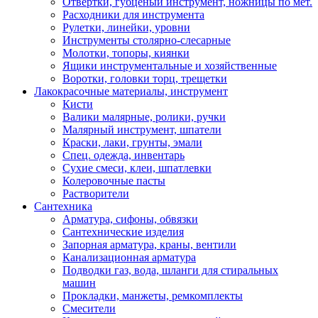
Отвертки, губценый инструмент, ножницы по мет.
Расходники для инструмента
Рулетки, линейки, уровни
Инструменты столярно-слесарные
Молотки, топоры, киянки
Ящики инструментальные и хозяйственные
Воротки, головки торц, трещетки
Лакокрасочные материалы, инструмент
Кисти
Валики малярные, ролики, ручки
Малярный инструмент, шпатели
Краски, лаки, грунты, эмали
Спец. одежда, инвентарь
Сухие смеси, клеи, шпатлевки
Колеровочные пасты
Растворители
Сантехника
Арматура, сифоны, обвязки
Сантехнические изделия
Запорная арматура, краны, вентили
Канализационная арматура
Подводки газ, вода, шланги для стиральных
машин
Прокладки, манжеты, ремкомплекты
Смесители