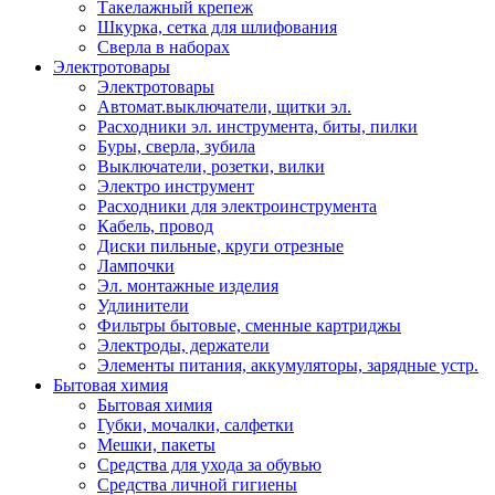
Такелажный крепеж
Шкурка, сетка для шлифования
Сверла в наборах
Электротовары
Электротовары
Автомат.выключатели, щитки эл.
Расходники эл. инструмента, биты, пилки
Буры, сверла, зубила
Выключатели, розетки, вилки
Электро инструмент
Расходники для электроинструмента
Кабель, провод
Диски пильные, круги отрезные
Лампочки
Эл. монтажные изделия
Удлинители
Фильтры бытовые, сменные картриджы
Электроды, держатели
Элементы питания, аккумуляторы, зарядные устр.
Бытовая химия
Бытовая химия
Губки, мочалки, салфетки
Мешки, пакеты
Средства для ухода за обувью
Средства личной гигиены