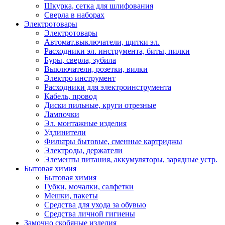
Шкурка, сетка для шлифования
Сверла в наборах
Электротовары
Электротовары
Автомат.выключатели, щитки эл.
Расходники эл. инструмента, биты, пилки
Буры, сверла, зубила
Выключатели, розетки, вилки
Электро инструмент
Расходники для электроинструмента
Кабель, провод
Диски пильные, круги отрезные
Лампочки
Эл. монтажные изделия
Удлинители
Фильтры бытовые, сменные картриджы
Электроды, держатели
Элементы питания, аккумуляторы, зарядные устр.
Бытовая химия
Бытовая химия
Губки, мочалки, салфетки
Мешки, пакеты
Средства для ухода за обувью
Средства личной гигиены
Замочно скобяные изделия