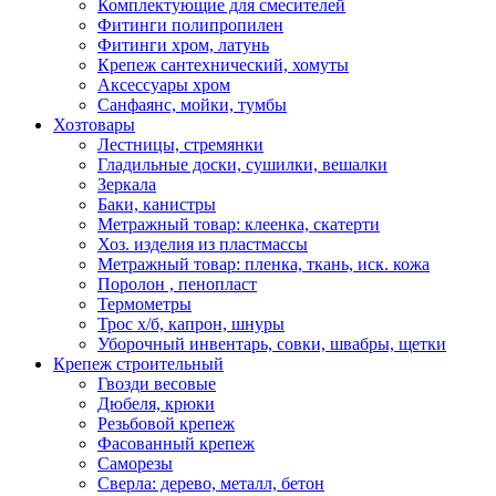
Комплектующие для смесителей
Фитинги полипропилен
Фитинги хром, латунь
Крепеж сантехнический, хомуты
Аксессуары хром
Санфаянс, мойки, тумбы
Хозтовары
Лестницы, стремянки
Гладильные доски, сушилки, вешалки
Зеркала
Баки, канистры
Метражный товар: клеенка, скатерти
Хоз. изделия из пластмассы
Метражный товар: пленка, ткань, иск. кожа
Поролон , пенопласт
Термометры
Трос х/б, капрон, шнуры
Уборочный инвентарь, совки, швабры, щетки
Крепеж строительный
Гвозди весовые
Дюбеля, крюки
Резьбовой крепеж
Фасованный крепеж
Саморезы
Сверла: дерево, металл, бетон