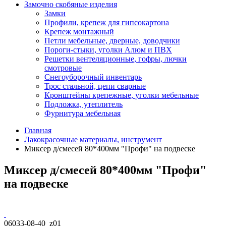
Замочно скобяные изделия
Замки
Профили, крепеж для гипсокартона
Крепеж монтажный
Петли мебельные, дверные, доводчики
Пороги-стыки, уголки Алюм и ПВХ
Решетки вентеляционные, гофры, лючки
смотровые
Снегоуборочный инвентарь
Трос стальной, цепи сварные
Кронштейны крепежные, уголки мебельные
Подложка, утеплитель
Фурнитура мебельная
Главная
Лакокрасочные материалы, инструмент
Миксер д/смесей 80*400мм "Профи" на подвеске
Миксер д/смесей 80*400мм "Профи"
на подвеске
06033-08-40_z01