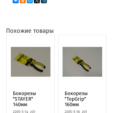
Похожие товары
Бокорезы
Бокорезы
"STAYER"
"TopGrip"
140мм
160мм
2205-5-14_z01
2205-5-16_z01