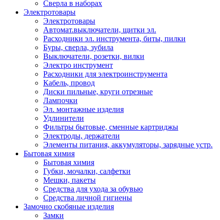
Сверла в наборах
Электротовары
Электротовары
Автомат.выключатели, щитки эл.
Расходники эл. инструмента, биты, пилки
Буры, сверла, зубила
Выключатели, розетки, вилки
Электро инструмент
Расходники для электроинструмента
Кабель, провод
Диски пильные, круги отрезные
Лампочки
Эл. монтажные изделия
Удлинители
Фильтры бытовые, сменные картриджы
Электроды, держатели
Элементы питания, аккумуляторы, зарядные устр.
Бытовая химия
Бытовая химия
Губки, мочалки, салфетки
Мешки, пакеты
Средства для ухода за обувью
Средства личной гигиены
Замочно скобяные изделия
Замки