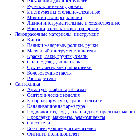
Расходники для инструмента
Рулетки, линейки, уровни
Инструменты столярно-слесарные
Молотки, топоры, киянки
Ящики инструментальные и хозяйственные
Воротки, головки торц, трещетки
Лакокрасочные материалы, инструмент
Кисти
Валики малярные, ролики, ручки
Малярный инструмент, шпатели
Краски, лаки, грунты, эмали
Спец. одежда, инвентарь
Сухие смеси, клеи, шпатлевки
Колеровочные пасты
Растворители
Сантехника
Арматура, сифоны, обвязки
Сантехнические изделия
Запорная арматура, краны, вентили
Канализационная арматура
Подводки газ, вода, шланги для стиральных машин
Прокладки, манжеты, ремкомплекты
Смесители
Комплектующие для смесителей
Фитинги полипропилен