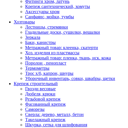
Фитинги хром, латунь
Крепеж сантехнический, хомуты
Аксессуары хром
Санфаянс, мойки, тумбы
Хозтовары
Лестницы, стремянки
Гладильные доски, сушилки, вешалки
Зеркала
Баки, канистры
Метражный товар: клеенка, скатерти
Хоз. изделия из пластмассы
Метражный товар: пленка, ткань, иск. кожа
Поролон , пенопласт
Термометры
Трос х/б, капрон, шнуры
Уборочный инвентарь, совки, швабры, щетки
Крепеж строительный
Гвозди весовые
Дюбеля, крюки
Резьбовой крепеж
Фасованный крепеж
Саморезы
Сверла: дерево, металл, бетон
Такелажный крепеж
Шкурка, сетка для шлифования