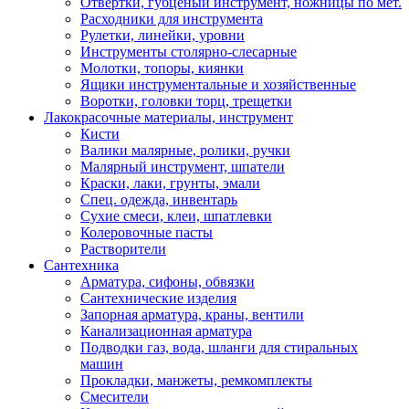
Отвертки, губценый инструмент, ножницы по мет.
Расходники для инструмента
Рулетки, линейки, уровни
Инструменты столярно-слесарные
Молотки, топоры, киянки
Ящики инструментальные и хозяйственные
Воротки, головки торц, трещетки
Лакокрасочные материалы, инструмент
Кисти
Валики малярные, ролики, ручки
Малярный инструмент, шпатели
Краски, лаки, грунты, эмали
Спец. одежда, инвентарь
Сухие смеси, клеи, шпатлевки
Колеровочные пасты
Растворители
Сантехника
Арматура, сифоны, обвязки
Сантехнические изделия
Запорная арматура, краны, вентили
Канализационная арматура
Подводки газ, вода, шланги для стиральных
машин
Прокладки, манжеты, ремкомплекты
Смесители