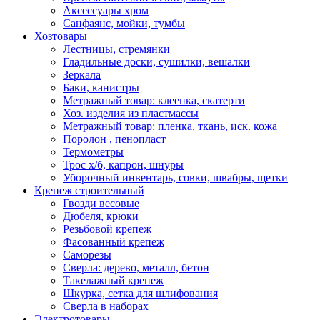
Аксессуары хром
Санфаянс, мойки, тумбы
Хозтовары
Лестницы, стремянки
Гладильные доски, сушилки, вешалки
Зеркала
Баки, канистры
Метражный товар: клеенка, скатерти
Хоз. изделия из пластмассы
Метражный товар: пленка, ткань, иск. кожа
Поролон , пенопласт
Термометры
Трос х/б, капрон, шнуры
Уборочный инвентарь, совки, швабры, щетки
Крепеж строительный
Гвозди весовые
Дюбеля, крюки
Резьбовой крепеж
Фасованный крепеж
Саморезы
Сверла: дерево, металл, бетон
Такелажный крепеж
Шкурка, сетка для шлифования
Сверла в наборах
Электротовары