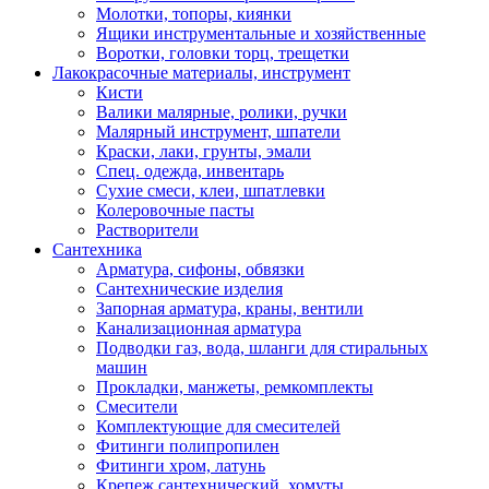
Молотки, топоры, киянки
Ящики инструментальные и хозяйственные
Воротки, головки торц, трещетки
Лакокрасочные материалы, инструмент
Кисти
Валики малярные, ролики, ручки
Малярный инструмент, шпатели
Краски, лаки, грунты, эмали
Спец. одежда, инвентарь
Сухие смеси, клеи, шпатлевки
Колеровочные пасты
Растворители
Сантехника
Арматура, сифоны, обвязки
Сантехнические изделия
Запорная арматура, краны, вентили
Канализационная арматура
Подводки газ, вода, шланги для стиральных
машин
Прокладки, манжеты, ремкомплекты
Смесители
Комплектующие для смесителей
Фитинги полипропилен
Фитинги хром, латунь
Крепеж сантехнический, хомуты