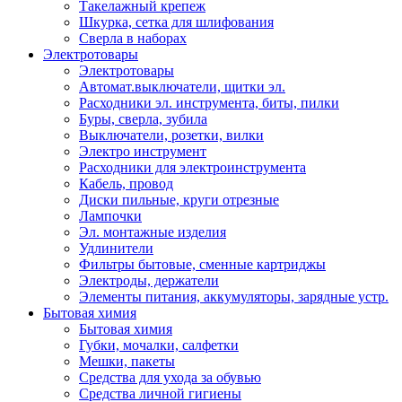
Такелажный крепеж
Шкурка, сетка для шлифования
Сверла в наборах
Электротовары
Электротовары
Автомат.выключатели, щитки эл.
Расходники эл. инструмента, биты, пилки
Буры, сверла, зубила
Выключатели, розетки, вилки
Электро инструмент
Расходники для электроинструмента
Кабель, провод
Диски пильные, круги отрезные
Лампочки
Эл. монтажные изделия
Удлинители
Фильтры бытовые, сменные картриджы
Электроды, держатели
Элементы питания, аккумуляторы, зарядные устр.
Бытовая химия
Бытовая химия
Губки, мочалки, салфетки
Мешки, пакеты
Средства для ухода за обувью
Средства личной гигиены