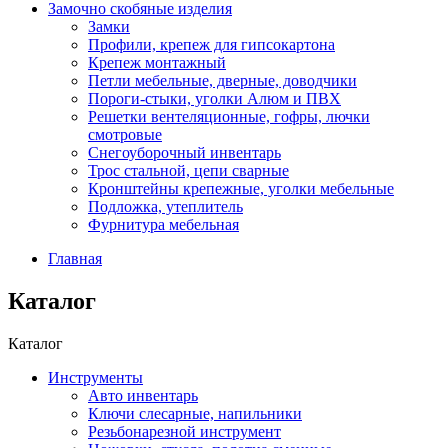
Замочно скобяные изделия
Замки
Профили, крепеж для гипсокартона
Крепеж монтажный
Петли мебельные, дверные, доводчики
Пороги-стыки, уголки Алюм и ПВХ
Решетки вентеляционные, гофры, лючки
смотровые
Снегоуборочный инвентарь
Трос стальной, цепи сварные
Кронштейны крепежные, уголки мебельные
Подложка, утеплитель
Фурнитура мебельная
Главная
Каталог
Каталог
Инструменты
Авто инвентарь
Ключи слесарные, напильники
Резьбонарезной инструмент