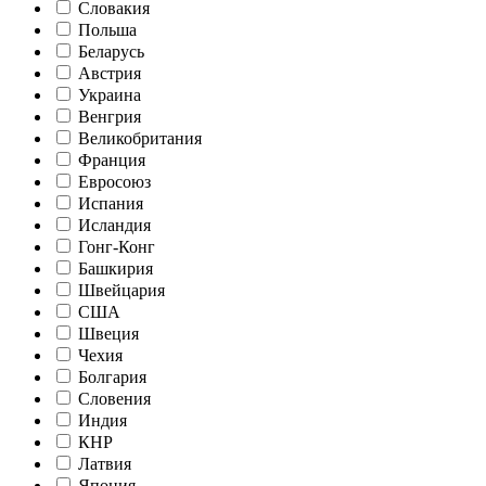
Словакия
Польша
Беларусь
Австрия
Украина
Венгрия
Великобритания
Франция
Евросоюз
Испания
Исландия
Гонг-Конг
Башкирия
Швейцария
США
Швеция
Чехия
Болгария
Словения
Индия
КНР
Латвия
Япония