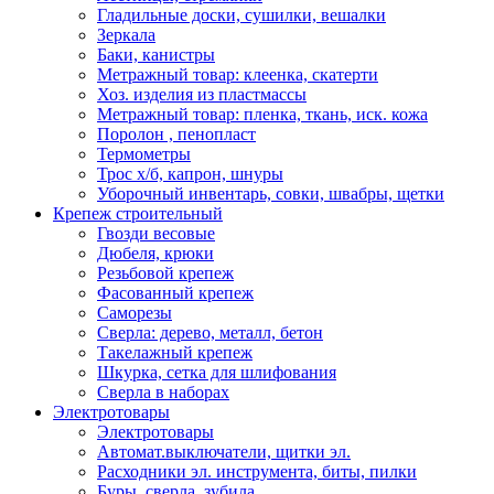
Гладильные доски, сушилки, вешалки
Зеркала
Баки, канистры
Метражный товар: клеенка, скатерти
Хоз. изделия из пластмассы
Метражный товар: пленка, ткань, иск. кожа
Поролон , пенопласт
Термометры
Трос х/б, капрон, шнуры
Уборочный инвентарь, совки, швабры, щетки
Крепеж строительный
Гвозди весовые
Дюбеля, крюки
Резьбовой крепеж
Фасованный крепеж
Саморезы
Сверла: дерево, металл, бетон
Такелажный крепеж
Шкурка, сетка для шлифования
Сверла в наборах
Электротовары
Электротовары
Автомат.выключатели, щитки эл.
Расходники эл. инструмента, биты, пилки
Буры, сверла, зубила