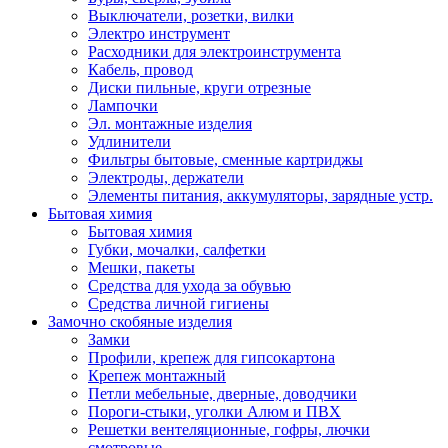
Выключатели, розетки, вилки
Электро инструмент
Расходники для электроинструмента
Кабель, провод
Диски пильные, круги отрезные
Лампочки
Эл. монтажные изделия
Удлинители
Фильтры бытовые, сменные картриджы
Электроды, держатели
Элементы питания, аккумуляторы, зарядные устр.
Бытовая химия
Бытовая химия
Губки, мочалки, салфетки
Мешки, пакеты
Средства для ухода за обувью
Средства личной гигиены
Замочно скобяные изделия
Замки
Профили, крепеж для гипсокартона
Крепеж монтажный
Петли мебельные, дверные, доводчики
Пороги-стыки, уголки Алюм и ПВХ
Решетки вентеляционные, гофры, лючки
смотровые