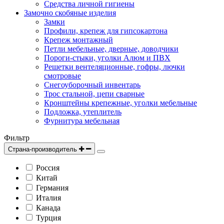
Средства личной гигиены
Замочно скобяные изделия
Замки
Профили, крепеж для гипсокартона
Крепеж монтажный
Петли мебельные, дверные, доводчики
Пороги-стыки, уголки Алюм и ПВХ
Решетки вентеляционные, гофры, лючки
смотровые
Снегоуборочный инвентарь
Трос стальной, цепи сварные
Кронштейны крепежные, уголки мебельные
Подложка, утеплитель
Фурнитура мебельная
Фильтр
Страна-производитель
Россия
Китай
Германия
Италия
Канада
Турция