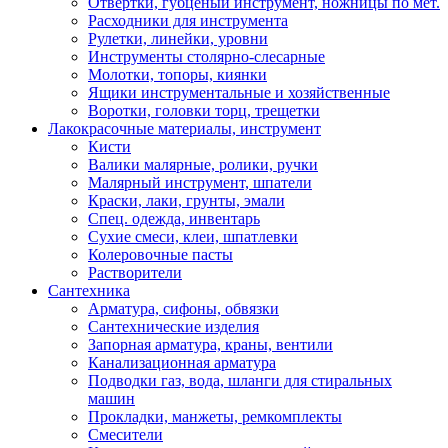
Отвертки, губценый инструмент, ножницы по мет.
Расходники для инструмента
Рулетки, линейки, уровни
Инструменты столярно-слесарные
Молотки, топоры, киянки
Ящики инструментальные и хозяйственные
Воротки, головки торц, трещетки
Лакокрасочные материалы, инструмент
Кисти
Валики малярные, ролики, ручки
Малярный инструмент, шпатели
Краски, лаки, грунты, эмали
Спец. одежда, инвентарь
Сухие смеси, клеи, шпатлевки
Колеровочные пасты
Растворители
Сантехника
Арматура, сифоны, обвязки
Сантехнические изделия
Запорная арматура, краны, вентили
Канализационная арматура
Подводки газ, вода, шланги для стиральных
машин
Прокладки, манжеты, ремкомплекты
Смесители