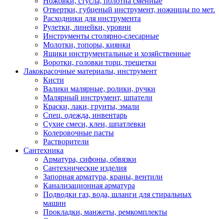
Ножовки, стусла, полотна сменные
Отвертки, губценый инструмент, ножницы по мет.
Расходники для инструмента
Рулетки, линейки, уровни
Инструменты столярно-слесарные
Молотки, топоры, киянки
Ящики инструментальные и хозяйственные
Воротки, головки торц, трещетки
Лакокрасочные материалы, инструмент
Кисти
Валики малярные, ролики, ручки
Малярный инструмент, шпатели
Краски, лаки, грунты, эмали
Спец. одежда, инвентарь
Сухие смеси, клеи, шпатлевки
Колеровочные пасты
Растворители
Сантехника
Арматура, сифоны, обвязки
Сантехнические изделия
Запорная арматура, краны, вентили
Канализационная арматура
Подводки газ, вода, шланги для стиральных
машин
Прокладки, манжеты, ремкомплекты