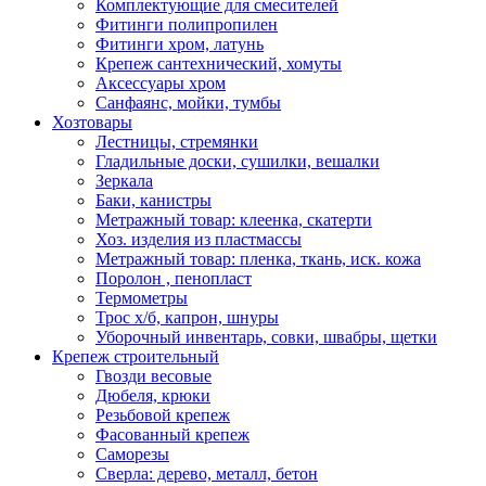
Комплектующие для смесителей
Фитинги полипропилен
Фитинги хром, латунь
Крепеж сантехнический, хомуты
Аксессуары хром
Санфаянс, мойки, тумбы
Хозтовары
Лестницы, стремянки
Гладильные доски, сушилки, вешалки
Зеркала
Баки, канистры
Метражный товар: клеенка, скатерти
Хоз. изделия из пластмассы
Метражный товар: пленка, ткань, иск. кожа
Поролон , пенопласт
Термометры
Трос х/б, капрон, шнуры
Уборочный инвентарь, совки, швабры, щетки
Крепеж строительный
Гвозди весовые
Дюбеля, крюки
Резьбовой крепеж
Фасованный крепеж
Саморезы
Сверла: дерево, металл, бетон