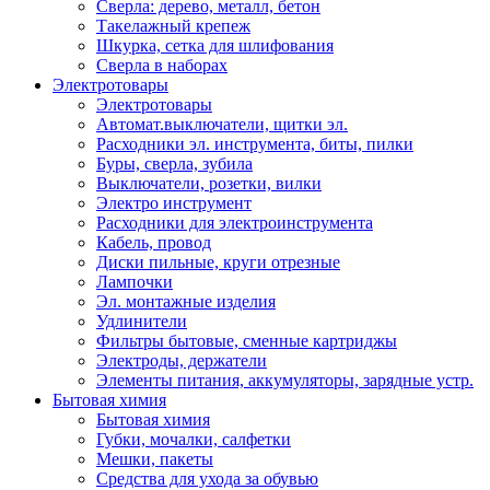
Сверла: дерево, металл, бетон
Такелажный крепеж
Шкурка, сетка для шлифования
Сверла в наборах
Электротовары
Электротовары
Автомат.выключатели, щитки эл.
Расходники эл. инструмента, биты, пилки
Буры, сверла, зубила
Выключатели, розетки, вилки
Электро инструмент
Расходники для электроинструмента
Кабель, провод
Диски пильные, круги отрезные
Лампочки
Эл. монтажные изделия
Удлинители
Фильтры бытовые, сменные картриджы
Электроды, держатели
Элементы питания, аккумуляторы, зарядные устр.
Бытовая химия
Бытовая химия
Губки, мочалки, салфетки
Мешки, пакеты
Средства для ухода за обувью