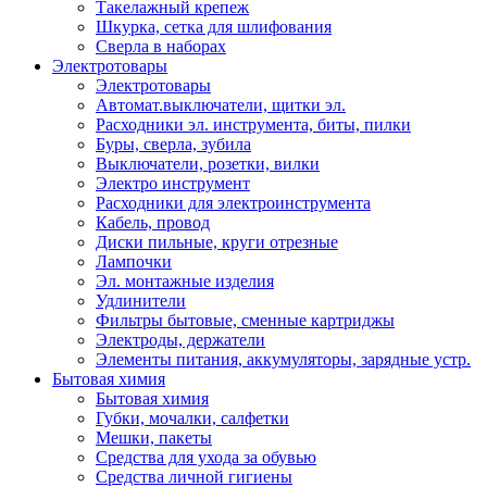
Такелажный крепеж
Шкурка, сетка для шлифования
Сверла в наборах
Электротовары
Электротовары
Автомат.выключатели, щитки эл.
Расходники эл. инструмента, биты, пилки
Буры, сверла, зубила
Выключатели, розетки, вилки
Электро инструмент
Расходники для электроинструмента
Кабель, провод
Диски пильные, круги отрезные
Лампочки
Эл. монтажные изделия
Удлинители
Фильтры бытовые, сменные картриджы
Электроды, держатели
Элементы питания, аккумуляторы, зарядные устр.
Бытовая химия
Бытовая химия
Губки, мочалки, салфетки
Мешки, пакеты
Средства для ухода за обувью
Средства личной гигиены