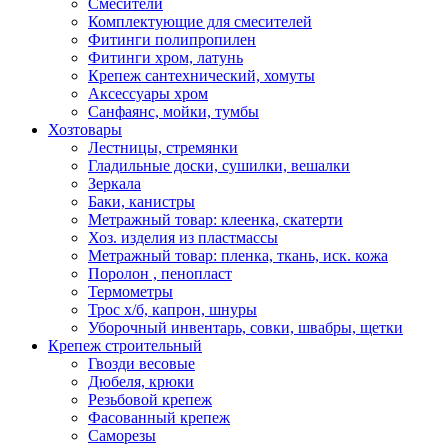
Смесители
Комплектующие для смесителей
Фитинги полипропилен
Фитинги хром, латунь
Крепеж сантехнический, хомуты
Аксессуары хром
Санфаянс, мойки, тумбы
Хозтовары
Лестницы, стремянки
Гладильные доски, сушилки, вешалки
Зеркала
Баки, канистры
Метражный товар: клеенка, скатерти
Хоз. изделия из пластмассы
Метражный товар: пленка, ткань, иск. кожа
Поролон , пенопласт
Термометры
Трос х/б, капрон, шнуры
Уборочный инвентарь, совки, швабры, щетки
Крепеж строительный
Гвозди весовые
Дюбеля, крюки
Резьбовой крепеж
Фасованный крепеж
Саморезы