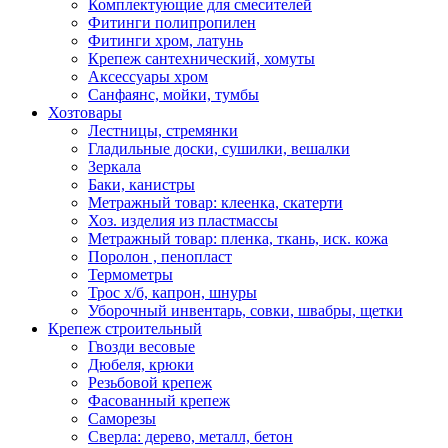
Комплектующие для смесителей
Фитинги полипропилен
Фитинги хром, латунь
Крепеж сантехнический, хомуты
Аксессуары хром
Санфаянс, мойки, тумбы
Хозтовары
Лестницы, стремянки
Гладильные доски, сушилки, вешалки
Зеркала
Баки, канистры
Метражный товар: клеенка, скатерти
Хоз. изделия из пластмассы
Метражный товар: пленка, ткань, иск. кожа
Поролон , пенопласт
Термометры
Трос х/б, капрон, шнуры
Уборочный инвентарь, совки, швабры, щетки
Крепеж строительный
Гвозди весовые
Дюбеля, крюки
Резьбовой крепеж
Фасованный крепеж
Саморезы
Сверла: дерево, металл, бетон