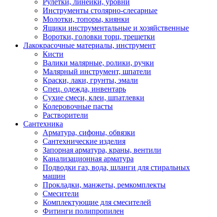
Рулетки, линейки, уровни
Инструменты столярно-слесарные
Молотки, топоры, киянки
Ящики инструментальные и хозяйственные
Воротки, головки торц, трещетки
Лакокрасочные материалы, инструмент
Кисти
Валики малярные, ролики, ручки
Малярный инструмент, шпатели
Краски, лаки, грунты, эмали
Спец. одежда, инвентарь
Сухие смеси, клеи, шпатлевки
Колеровочные пасты
Растворители
Сантехника
Арматура, сифоны, обвязки
Сантехнические изделия
Запорная арматура, краны, вентили
Канализационная арматура
Подводки газ, вода, шланги для стиральных
машин
Прокладки, манжеты, ремкомплекты
Смесители
Комплектующие для смесителей
Фитинги полипропилен