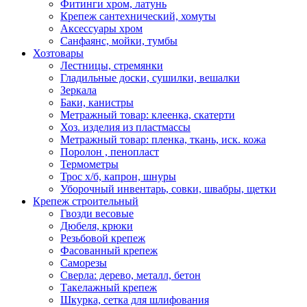
Фитинги хром, латунь
Крепеж сантехнический, хомуты
Аксессуары хром
Санфаянс, мойки, тумбы
Хозтовары
Лестницы, стремянки
Гладильные доски, сушилки, вешалки
Зеркала
Баки, канистры
Метражный товар: клеенка, скатерти
Хоз. изделия из пластмассы
Метражный товар: пленка, ткань, иск. кожа
Поролон , пенопласт
Термометры
Трос х/б, капрон, шнуры
Уборочный инвентарь, совки, швабры, щетки
Крепеж строительный
Гвозди весовые
Дюбеля, крюки
Резьбовой крепеж
Фасованный крепеж
Саморезы
Сверла: дерево, металл, бетон
Такелажный крепеж
Шкурка, сетка для шлифования