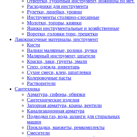
Отвертки, губценый инструмент, ножницы по мет.
Расходники для инструмента
Рулетки, линейки, уровни
Инструменты столярно-слесарные
Молотки, топоры, киянки
Ящики инструментальные и хозяйственные
Воротки, головки торц, трещетки
Лакокрасочные материалы, инструмент
Кисти
Валики малярные, ролики, ручки
Малярный инструмент, шпатели
Краски, лаки, грунты, эмали
Спец. одежда, инвентарь
Сухие смеси, клеи, шпатлевки
Колеровочные пасты
Растворители
Сантехника
Арматура, сифоны, обвязки
Сантехнические изделия
Запорная арматура, краны, вентили
Канализационная арматура
Подводки газ, вода, шланги для стиральных
машин
Прокладки, манжеты, ремкомплекты
Смесители