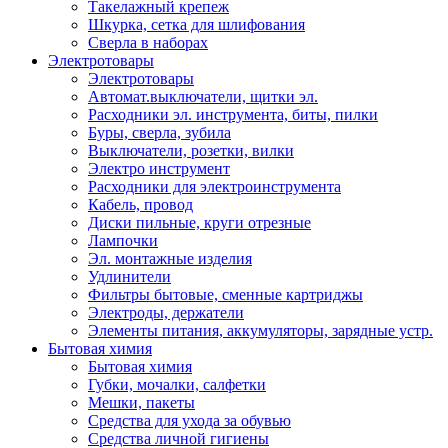
Такелажный крепеж
Шкурка, сетка для шлифования
Сверла в наборах
Электротовары
Электротовары
Автомат.выключатели, щитки эл.
Расходники эл. инструмента, биты, пилки
Буры, сверла, зубила
Выключатели, розетки, вилки
Электро инструмент
Расходники для электроинструмента
Кабель, провод
Диски пильные, круги отрезные
Лампочки
Эл. монтажные изделия
Удлинители
Фильтры бытовые, сменные картриджы
Электроды, держатели
Элементы питания, аккумуляторы, зарядные устр.
Бытовая химия
Бытовая химия
Губки, мочалки, салфетки
Мешки, пакеты
Средства для ухода за обувью
Средства личной гигиены