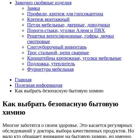
Замочно скобяные изделия
Замки
Профили, крепеж для гипсокартона
Крепеж монтажный
Петли мебельные, дверные, доводчики
Пороги-стыки, уголки Алюм и ПВХ
Решетки вентеляционные, гофры, лючки
смотровые
Снегоуборочный инвентарь
Трос стальной, цепи сварные
Кронштейны крепежные, уголки мебельные
Подложка, утеплитель
Фурнитура мебельная
Главная
Полезная информация
Как выбрать безопасную бытовую химию
Как выбрать безопасную бытовую
химию
Многие заботятся о своем здоровье. Это касается регулярных
обследований у доктора, выбора качественных продуктов. Но
мало кто обращает внимание на бытовую химию, но именно